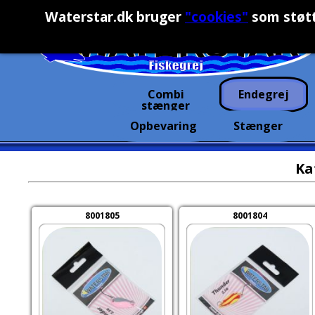
Waterstar.dk bruger
"cookies"
som støtt
Combi
Endegrej
stænger
Opbevaring
Stænger
Ka
8001805
8001804