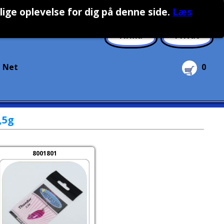
lige oplevelse for dig på denne side
.
Læs
Firma
Privat
Net
0
,5g
8001801