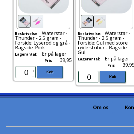
Waterstar -
Waterstar -
Beskrivelse:
Beskrivelse:
Thunder - 2.5 gram -
Thunder - 2,5 gram -
Forside: Lyserød og grå -
Forside: Gul med store
Bagside: Pink
røde striber - Bagside:
Gul
Er på lager
Lagerantal:
Er på lager
Lagerantal:
39,95
Pris
39,9
Pris
+
Køb
-
+
Køb
-
Om os
Kon