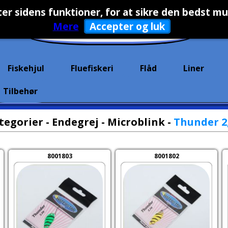
er sidens funktioner, for at sikre den bedst mu
Mere
Accepter og luk
Fiskehjul
Fluefiskeri
Flåd
Liner
Tilbehør
tegorier
-
Endegrej
-
Microblink
-
Thunder 2
8001803
8001802