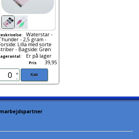
Waterstar -
Beskrivelse:
Thunder - 2,5 gram -
Forside: Lilla med sorte
striber - Bagside: Grøn
Er på lager
Lagerantal:
39,95
Pris
+
Køb
-
marbejdspartner