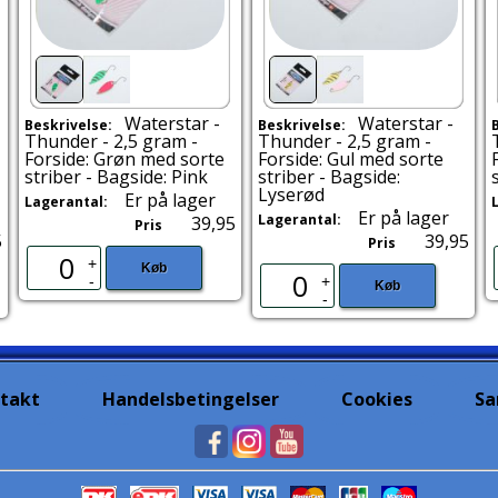
Waterstar -
Waterstar -
Beskrivelse:
Beskrivelse:
Thunder - 2,5 gram -
Thunder - 2,5 gram -
Forside: Grøn med sorte
Forside: Gul med sorte
striber - Bagside: Pink
striber - Bagside:
Lyserød
Er på lager
Lagerantal:
Er på lager
Lagerantal:
39,95
Pris
5
39,95
Pris
+
Køb
-
+
Køb
-
takt
Handelsbetingelser
Cookies
Sa