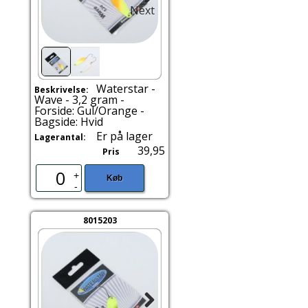
Next
Waterstar -
Beskrivelse:
Wave - 3,2 gram -
Forside: Gul/Orange -
Bagside: Hvid
Er på lager
Lagerantal:
39,95
Pris
+
Køb
-
8015203