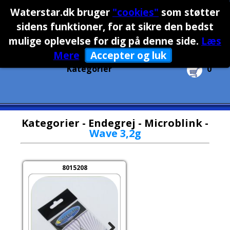
Waterstar.dk bruger
"cookies"
som støtter
sidens funktioner, for at sikre den bedst
Firma
Privat
mulige oplevelse for dig på denne side
.
Læs
Mere
Accepter og luk
Kategorier
0
Kategorier
-
Endegrej
-
Microblink
-
Wave 3,2g
8015208