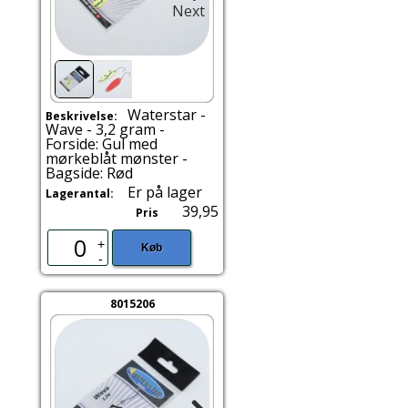
Next
Waterstar -
Beskrivelse:
Wave - 3,2 gram -
Forside: Gul med
mørkeblåt mønster -
Bagside: Rød
Er på lager
Lagerantal:
39,95
Pris
+
Køb
-
8015206