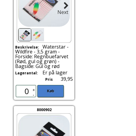
Next
Waterstar -
Beskrivelse:
Wildfire - 3,5 gram -
Forside: Regnbuefarvet
(Rød, gul og grøn) -
Bagside: Gul og rød
Er på lager
Lagerantal:
39,95
Pris
+
Køb
-
8000902