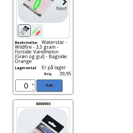
Next
Waterstar -
Beskrivelse:
Wildfire - 3,5 gram -
Forside: Vandmelon
(Grøn og gul) - Bagside:
Orange
Er på lager
Lagerantal:
39,95
Pris
+
Køb
-
8000903