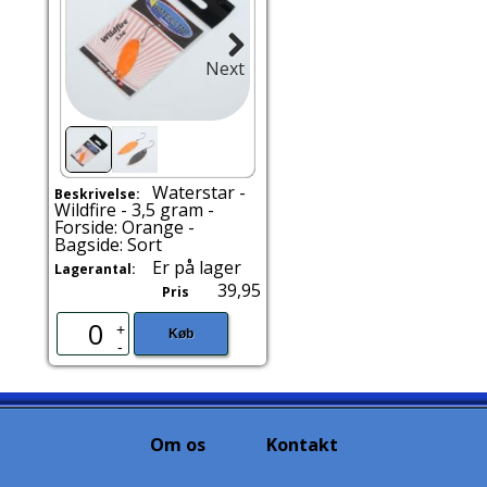
Next
Waterstar -
Beskrivelse:
Wildfire - 3,5 gram -
Forside: Orange -
Bagside: Sort
Er på lager
Lagerantal:
39,95
Pris
+
Køb
-
Om os
Kontakt