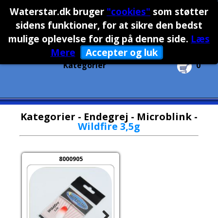
Waterstar.dk bruger
"cookies"
som støtter
sidens funktioner, for at sikre den bedst
Firma
Privat
mulige oplevelse for dig på denne side
.
Læs
Mere
Accepter og luk
Kategorier
0
Kategorier
-
Endegrej
-
Microblink
-
Wildfire 3,5g
8000905